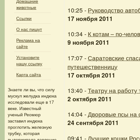
Домашние
животные
10:25 -
Руководство автоб
17 ноября 2011
Ссылки
О нас пишут
10:34 -
К котам – по-чело
Реклама на
9 ноября 2011
сайте
17:07 -
Саратовские спас
Установите
нашу ссылку
путешественницу
17 октября 2011
Карта сайта
13:40 -
Театру на работу 
Знаете ли вы, что
силу
мускул желудка индюка
2 октября 2011
исследовали еще в 17
веке. Известный
14:04 -
Дворовые псы на 
ученый Реомюр
заставил индюка
24 сентября 2011
проглотить железную
трубку, которая
09:41 -
Лучшие кошки Рос
выдерживала давление