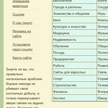
Бесплатное
Блоги
Домашние
животные
Города и регионы
Госуд
Знакомства и общение
Игры
Ссылки
Кино
Компь
О нас пишут
Культура и искусство
Литер
Реклама на
Медицина
Музык
сайте
Недвижимость
Непоз
Установите
Обучение
Общес
нашу ссылку
Погода
Полит
Карта сайта
Предприятия
Промы
Работа
Развл
Знаете ли вы, что
Сайты для взрослых
Связь
правильно
Спорт
Справ
натасканные арабские
борзые никогда не
Строительство
Телев
убивают свою
Финансы
Флора
охотничью добычу, а
только перекусывают
Хостинг
Юмор
зверю связки на задних
лапах. Делается это