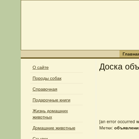
Главна
Доска об
О сайте
Породы собак
Справочная
Подарочные книги
Жизнь домашних
животных
[an error occurred w
Домашние животные
Метки:
объявлени
Ссылки