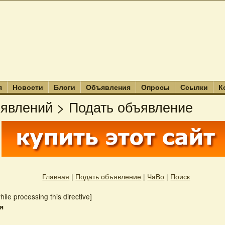
я
Новости
Блоги
Объявления
Опросы
Ссылки
К
ъявлений > Подать объявление
Главная
|
Подать объявление
|
ЧаВо
|
Поиск
hile processing this directive]
я