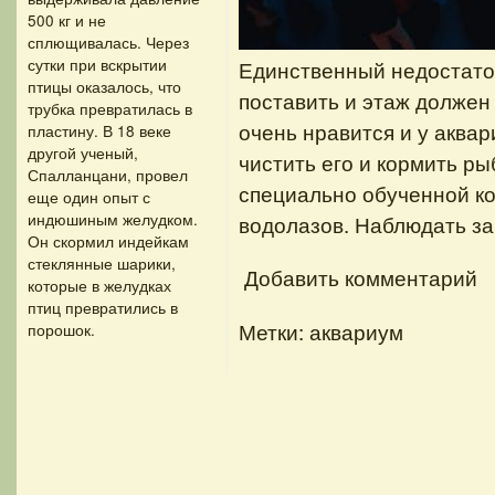
500 кг и не
сплющивалась. Через
сутки при вскрытии
Единственный недостаток
птицы оказалось, что
поставить и этаж должен
трубка превратилась в
очень нравится и у аква
пластину. В 18 веке
другой ученый,
чистить его и кормить р
Спалланцани, провел
специально обученной к
еще один опыт с
индюшиным желудком.
водолазов. Наблюдать за
Он скормил индейкам
стеклянные шарики,
Добавить комментарий
которые в желудках
птиц превратились в
Метки: аквариум
порошок.