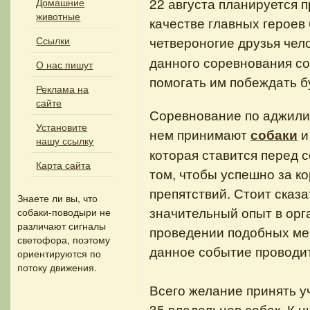
22 августа планируется п
Домашние
животные
качестве главных героев
четвероногие друзья чел
Ссылки
данного соревнования соб
О нас пишут
помогать им побеждать б
Реклама на
сайте
Соревнование по аджилит
Установите
нем принимают
и
собаки
нашу ссылку
которая ставится перед с
Карта сайта
том, чтобы успешно за к
препятствий. Стоит сказа
Знаете ли вы, что
значительный опыт в ор
собаки-поводыри не
различают сигналы
проведении подобных мер
светофора, поэтому
данное событие проводит
ориентируются по
потоку движения.
Всего желание принять у
35 владельцев собак. К н