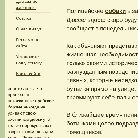
Домашние
животные
Полицейские
в з
собаки
Ссылки
Дюссельдорф скоро будут
сообщает в понедельник 
О нас пишут
Реклама на
Как объясняют представит
сайте
жизненная необходимост
Установите
только своими историчес
нашу ссылку
разнузданным поведение
Карта сайта
пивных, которые нередко
бутылки прямо на улице. 
Знаете ли вы, что
правильно
травмируют себе лапы ос
натасканные арабские
борзые никогда не
убивают свою
В ближайшее время поли
охотничью добычу, а
ботинками целое подразд
только перекусывают
помощников.
зверю связки на задних
лапах. Делается это