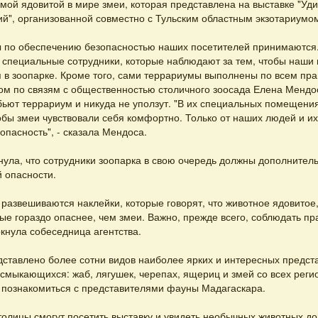
мой ядовитой в мире змеи, которая представлена на выставке "Уд
й", организованной совместно с Тульским областным экзотариумо
ы по обеспечению безопасностью наших посетителей принимаются
 специальные сотрудники, которые наблюдают за тем, чтобы наши 
 в зоопарке. Кроме того, сами террариумы выполнены по всем прав
м по связям с общественностью столичного зоосада Елена Мендос
бьют террариум и никуда не уползут. "В их специальных помещени
обы змеи чувствовали себя комфортно. Только от наших людей и их
опасность", - сказала Мендоса.
нула, что сотрудники зоопарка в свою очередь должны дополнител
 опасности.
развешиваются наклейки, которые говорят, что животное ядовитое,
ные гораздо опаснее, чем змеи. Важно, прежде всего, соблюдать п
ркнула собеседница агентства.
дставлено более сотни видов наиболее ярких и интересных предст
смыкающихся: жаб, лягушек, черепах, ящериц и змей со всех реги
 познакомиться с представителями фауны Мадагаскара.
толицы смогут посетить выставку и увидеть необычных животных до