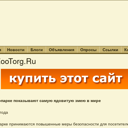
я
Новости
Блоги
Объявления
Опросы
Ссылки
К
ooTorg.Ru
опарке показывают самую ядовитую змею в мире
 года
арке принимаются повышенные меры безопасности для посетителе