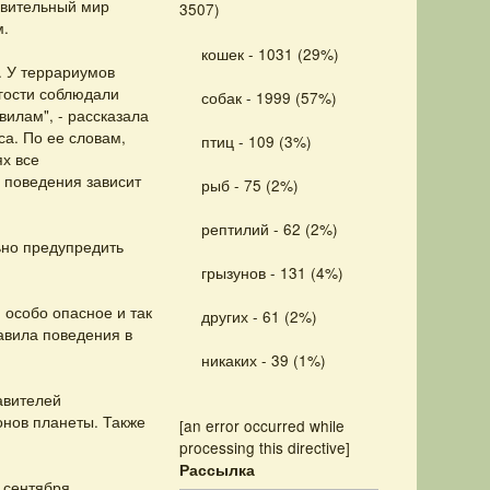
ивительный мир
3507)
м.
кошек - 1031 (29%)
. У террариумов
гости соблюдали
собак - 1999 (57%)
илам", - рассказала
а. По ее словам,
птиц - 109 (3%)
ях все
 поведения зависит
рыб - 75 (2%)
рептилий - 62 (2%)
ьно предупредить
грызунов - 131 (4%)
 особо опасное и так
других - 61 (2%)
равила поведения в
никаких - 39 (1%)
авителей
онов планеты. Также
[an error occurred while
processing this directive]
Рассылка
 сентября.