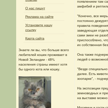
появлением там са
амфибий и рептили
О нас пишут
"Конечно, все мер
Реклама на сайте
постоянно дежурят
Установите нашу
правила поведения
ссылку
заведующая отдело
сами змеи не разо
Карта сайта
приспособлено, чт
их собственная без
Знаете ли вы, что
больше всего
Она также подчерк
любителей кошек проживает в
людей о возможной
Новой Зеландии - 48%
населения страны имеют хотя
"Везде специально 
бы одного кота или кошку.
далее. Есть живот
зоопарке", - подче
На экспозиции пре
земноводных и пре
на выставке можно
Москвичи и гости с