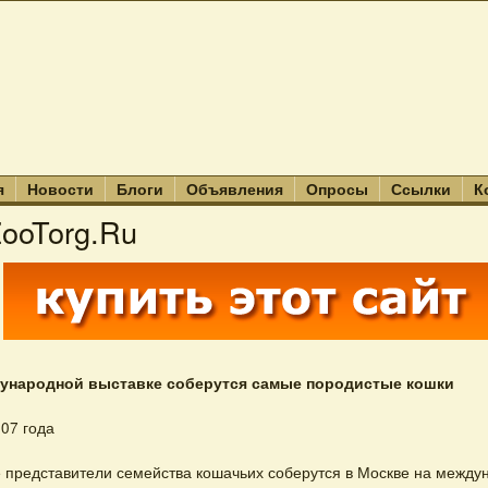
я
Новости
Блоги
Объявления
Опросы
Ссылки
К
ooTorg.Ru
дународной выставке соберутся самые породистые кошки
007 года
представители семейства кошачьих соберутся в Москве на между