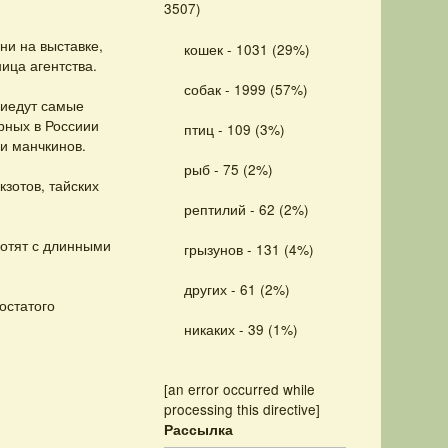
3507)
ни на выставке,
кошек - 1031 (29%)
ица агентства.
собак - 1999 (57%)
риедут самые
рных в Россиии
птиц - 109 (3%)
 и манчкинов.
рыб - 75 (2%)
зотов, тайских
рептилий - 62 (2%)
котят с длинными
грызунов - 131 (4%)
других - 61 (2%)
остатого
никаких - 39 (1%)
[an error occurred while
processing this directive]
Рассылка