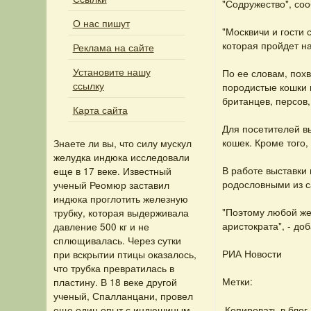
"Содружество", со
О нас пишут
"Москвичи и гости 
которая пройдет на
Реклама на сайте
Установите нашу
По ее словам, пох
ссылку
породистые кошки 
британцев, персов,
Карта сайта
Для посетителей в
кошек. Кроме того
Знаете ли вы, что
силу мускул
желудка индюка исследовали
В работе выставки 
еще в 17 веке. Известный
родословными из с
ученый Реомюр заставил
индюка проглотить железную
"Поэтому любой же
трубку, которая выдерживала
аристократа", - до
давление 500 кг и не
сплющивалась. Через сутки
РИА Новости
при вскрытии птицы оказалось,
что трубка превратилась в
Метки:
пластину. В 18 веке другой
ученый, Спалланцани, провел
Копировать в блог
еще один опыт с индюшиным