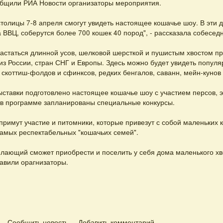
общили РИА Новости организаторы мероприятия.
столицы 7-8 апреля смогут увидеть настоящее кошачье шоу. В эти д
 ВВЦ, соберутся более 700 кошек 40 пород", - рассказала собеседн
вастаться длинной усов, шелковой шерсткой и пушистым хвостом п
из России, стран СНГ и Европы. Здесь можно будет увидеть популя
 скоттиш-фолдов и сфинксов, редких бенгалов, саванн, мейн-кунов
ыставки подготовлено настоящее кошачье шоу с участием персов, эк
, в программе запланированы специальные конкурсы.
примут участие и питомники, которые привезут с собой маленьких 
амых респектабельных "кошачьих семей".
лающий сможет приобрести и поселить у себя дома маленького хв
бавили орагнизаторы.
Сообщить новость
Добавить комментарий